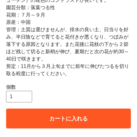
ューチン）の花色のコントラストが良いです。
園芸分類：落葉つる性
花期：７月～９月
原産：中国
管理：土質は選びませんが、排水の良い土、日当りを好
み、半日陰などで育てると花付きが悪くなり、つぼみが
落下する原因となります。また花後に花枝の下から２節
ほど残して切ると新梢が伸び、夏期だと次の花が約30～
40日で咲きます。
剪定：11月から３月上旬までに前年に伸びたつるを切り
取る程度に行ってください。
個数
カートに入れる