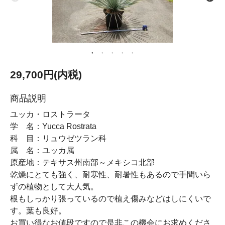
29,700円(内税)
商品説明
ユッカ・ロストラータ
学 名：Yucca Rostrata
科 目：リュウゼツラン科
属 名：ユッカ属
原産地：テキサス州南部～メキシコ北部
乾燥にとても強く、耐寒性、耐暑性もあるので手間いら
ずの植物として大人気。
根もしっかり張っているので植え傷みなどはしにくいで
す。葉も良好。
お買い得なお値段ですので是非この機会にお求めくださ